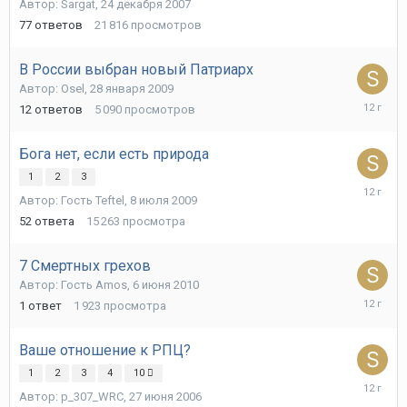
Автор:
Sargat
,
24 декабря 2007
апреля
2014
77
ответов
21 816
просмотров
В России выбран новый Патриарх
Автор:
Osel
,
28 января 2009
3
12
ответов
5 090
просмотров
апреля
2014
Бога нет, если есть природа
1
2
3
3
Автор: Гость Teftel,
8 июля 2009
апреля
2014
52
ответа
15 263
просмотра
7 Смертных грехов
Автор: Гость Amos,
6 июня 2010
27
1
ответ
1 923
просмотра
марта
2014
Ваше отношение к РПЦ?
1
2
3
4
10
27
Автор:
p_307_WRC
,
27 июня 2006
марта