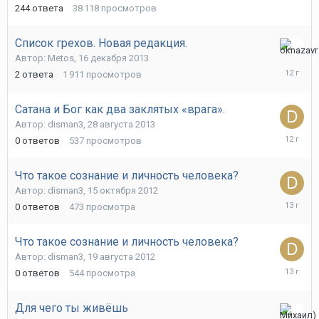
2014
244
ответа
38 118
просмотров
Список грехов. Новая редакция.
22
Автор:
Metos
,
16 декабря 2013
декабря
2
ответа
1 911
просмотров
2013
Сатана и Бог как два заклятых «врага».
Автор:
disman3
,
28 августа 2013
28
0
ответов
537
просмотров
августа
2013
Что такое сознание и личность человека?
Автор:
disman3
,
15 октября 2012
15
0
ответов
473
просмотра
октября
2012
Что такое сознание и личность человека?
Автор:
disman3
,
19 августа 2012
19
0
ответов
544
просмотра
августа
2012
Для чего ты живёшь