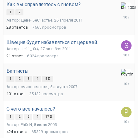
Как вы справляетесь с гневом?
19
1
2
мая
Автор:
ДевечьеСчастье
,
26 апреля 2011
2016
28
ответов
7 665
просмотров
Швеция будет избавляться от церквей.
Автор:
He11_t0r4
,
27 октября 2011
15
21
ответ
6 324
просмотра
марта
2016
Баптисты
20
1
2
3
4
5
февраля
Автор:
смирнова юля
,
5 августа 2007
2016
101
ответ
25 132
просмотра
С чего все началось?
1
2
3
4
17
9
Автор:
Ph0eN
,
8 июля 2005
февраля
2016
424
ответа
65 329
просмотров