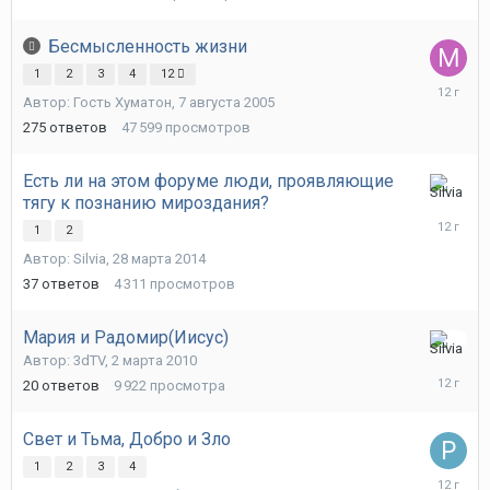
Бесмысленность жизни
1
2
3
4
12
18
Автор: Гость Хуматон,
7 августа 2005
апреля
2014
275
ответов
47 599
просмотров
Есть ли на этом форуме люди, проявляющие
тягу к познанию мироздания?
17
апреля
1
2
2014
Автор:
Silvia
,
28 марта 2014
37
ответов
4 311
просмотров
Мария и Радомир(Иисус)
17
Автор:
3dTV
,
2 марта 2010
апреля
20
ответов
9 922
просмотра
2014
Свет и Тьма, Добро и Зло
1
2
3
4
16