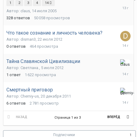
10
1
2
3
4
14
августа
Автор:
claus
,
14 июля 2005
2012
328
ответов
50 058
просмотров
Что такое сознание и личность человека?
Автор:
disman3
,
22 июля 2012
22
0
ответов
464
просмотра
июля
2012
Тайна Славянской Цивилизации
10
Автор:
Светлана.
,
5 июля 2012
июля
1
ответ
1 622
просмотра
2012
Смертный приговор
11
Автор:
Cherniy-us
,
20 декабря 2011
января
6
ответов
2 781
просмотр
2012
НАЗАД
ВПЕРЁД
Страница 1 из 3
Подписчики
1