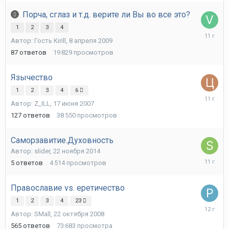
Порча, сглаз и т.д. верите ли Вы во все это?
1
2
3
4
8
Автор: Гость Kirill,
8 апреля 2009
апреля
2015
87
ответов
19 829
просмотров
Язычество
1
2
3
4
6
21
Автор:
Z_ILL
,
17 июня 2007
января
2015
127
ответов
38 550
просмотров
Саморзавитие.Духовность
Автор:
slider
,
22 ноября 2014
22
5
ответов
4 514
просмотров
ноября
2014
Православие vs. еретичество
1
2
3
4
23
22
Автор:
SMall
,
22 октября 2008
апреля
2014
565
ответов
73 683
просмотра