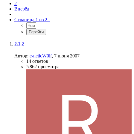
2
Вперёд
Страница 1 из 2
2.1.2
Автор:
e-neticW0lf
,
7 июня 2007
14
ответов
5 862
просмотра