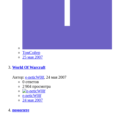
ТомСойер
25 мая 2007
World Of Warcraft
Автор:
e-neticW0lf
,
24 мая 2007
0
ответов
2 904
просмотра
e-neticW0lf
24 мая 2007
помогите