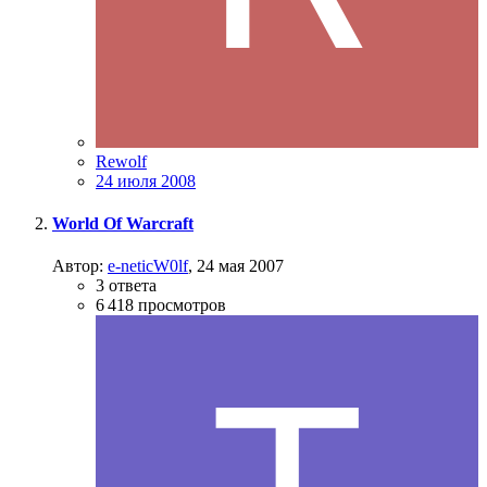
Rewolf
24 июля 2008
World Of Warcraft
Автор:
e-neticW0lf
,
24 мая 2007
3
ответа
6 418
просмотров