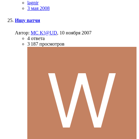
lagnir
3 мая 2008
Ищу патчи
Автор:
MC K!@UD
,
10 ноября 2007
4
ответа
3 187
просмотров