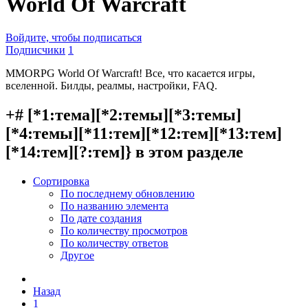
World Of Warcraft
Войдите, чтобы подписаться
Подписчики
1
MMORPG World Of Warcraft! Все, что касается игры,
вселенной. Билды, реалмы, настройки, FAQ.
+# [*1:тема][*2:темы][*3:темы]
[*4:темы][*11:тем][*12:тем][*13:тем]
[*14:тем][?:тем]} в этом разделе
Сортировка
По последнему обновлению
По названию элемента
По дате создания
По количеству просмотров
По количеству ответов
Другое
Назад
1