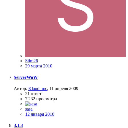
Stim26
29 марта 2010
ServerWoW
Автор:
Klaud_mc
,
11 апреля 2009
21
ответ
7 232
просмотра
sasa
12 января 2010
3.1.3