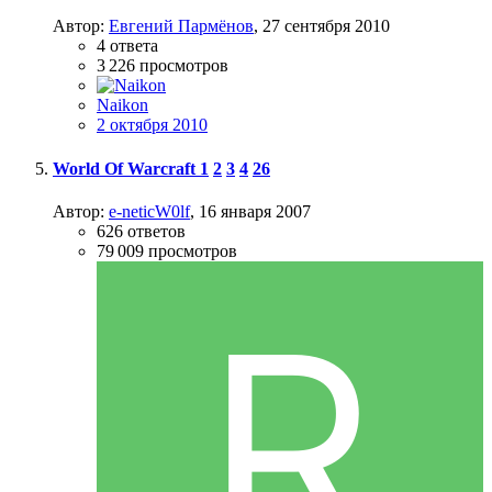
Автор:
Евгений Пармёнов
,
27 сентября 2010
4
ответа
3 226
просмотров
Naikon
2 октября 2010
World Of Warcraft
1
2
3
4
26
Автор:
e-neticW0lf
,
16 января 2007
626
ответов
79 009
просмотров