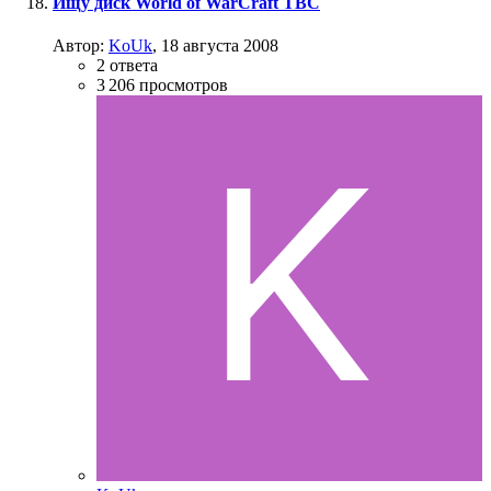
Ищу диск World of WarCraft TBC
Автор:
KoUk
,
18 августа 2008
2
ответа
3 206
просмотров