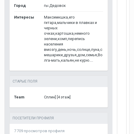
Город
гы.Дедовск
Интересы
Максимкшка,его
гитара,мальчики в плавках и
черных
очках,картошка,немного
зелени,комп,перепись
населения
вмозгу,день,ночь,солнце,луна,с
мешарики,друзья,дом,семья,Во
лга-мать,кальян,не курю....
СТАРЫЕ ПОЛЯ
Team
Сплин] [4 этаж]
ПОСЕТИТЕЛИ ПРОФИЛЯ
7 709 просмотров профиля