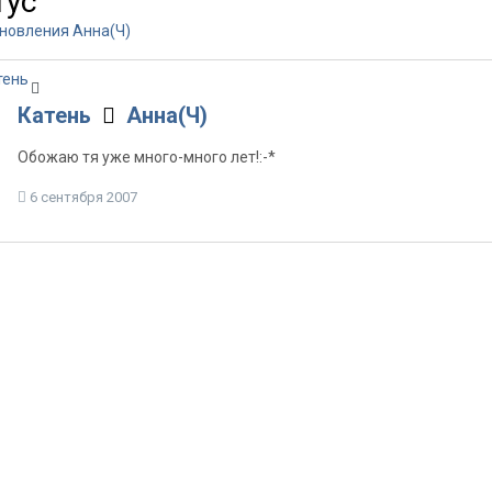
тус
новления Анна(Ч)
Катень
Анна(Ч)
Обожаю тя уже много-много лет!:-*
6 сентября 2007