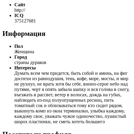
Сайт
http://
ICQ
375127681
Информация
Пол
Женщина
Город
страны дураков
Интересы
Думать всем чем придется, быть собой и аминь, на фиг
доспехи из равнодушия, тень, кофе, море, мосты, и мир
не рухнул, не врать хотя бы себе, винно-серое небо над
путями, черт я опять забыла шапку и вся голова в снегу,
въезжать в рассвет, ветер в волосах, дождь на губах,
наблюдать из-под полуопущенных ресниц, пить
томатный сок и облизываться тому кто сидит рядом,
выкинуть комп из окна терминалки, улыбка каждому,
каждому свое, уважать чужое одиночество, пушистый
шорох пластинки, не сметь хотеть большего