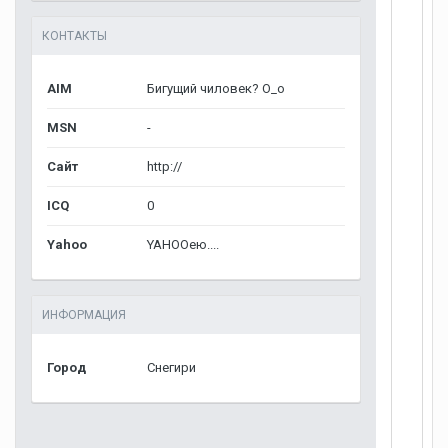
КОНТАКТЫ
AIM
Бигущий чиловек? О_о
MSN
-
Сайт
http://
ICQ
0
Yahoo
YAHOOею....
ИНФОРМАЦИЯ
Город
Снегири