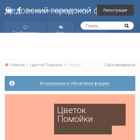
Дедовский городской форум
Регистрация
Уже зарегистрированы? Войти
Сообщество
Чаты
Галерея
Главная
Цветок Помойки
Статус
Вся активность
Воскрешение и обновление форума
Цветок
Помойки
Полноправный участник