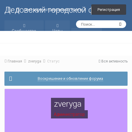
Дедовский городской форум
Регистрация
Уже зарегистрированы? Войти
Сообщество
Чаты
Галерея
Главная
zveryga
Статус
Вся активность
Воскрешение и обновление форума
zveryga
Администратор