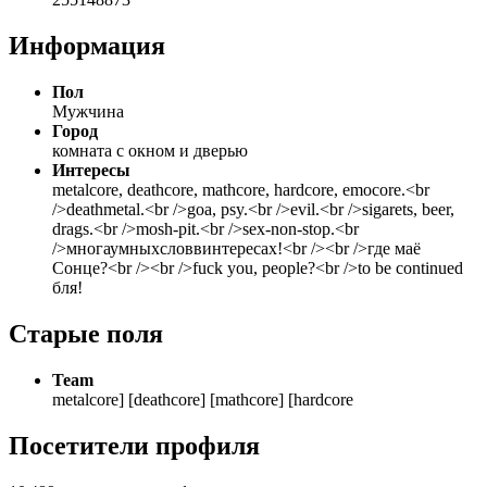
Информация
Пол
Мужчина
Город
комната с окном и дверью
Интересы
metalcore, deathcore, mathcore, hardcore, emocore.<br
/>deathmetal.<br />goa, psy.<br />evil.<br />sigarets, beer,
drags.<br />mosh-pit.<br />sex-non-stop.<br
/>многаумныхсловвинтересах!<br /><br />где маё
Сонце?<br /><br />fuck you, people?<br />to be continued
бля!
Старые поля
Team
metalcore] [deathcore] [mathcore] [hardcore
Посетители профиля