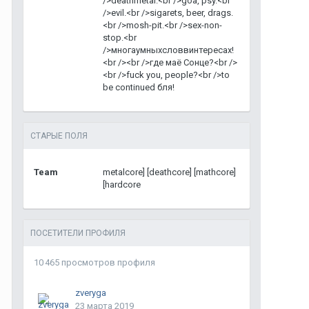
/>deathmetal.<br />goa, psy.<br
/>evil.<br />sigarets, beer, drags.
<br />mosh-pit.<br />sex-non-
stop.<br
/>многаумныхсловвинтересах!
<br /><br />где маё Сонце?<br />
<br />fuck you, people?<br />to
be continued бля!
СТАРЫЕ ПОЛЯ
Team
metalcore] [deathcore] [mathcore]
[hardcore
ПОСЕТИТЕЛИ ПРОФИЛЯ
10 465 просмотров профиля
zveryga
23 марта 2019