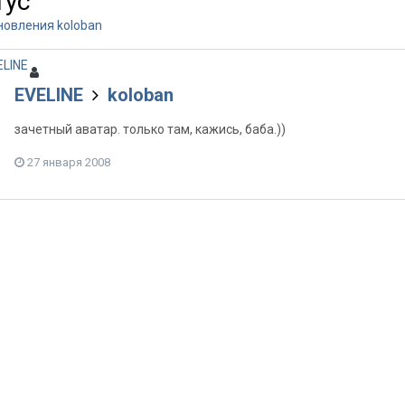
тус
новления koloban
EVELINE
koloban
зачетный аватар. только там, кажись, баба.))
27 января 2008