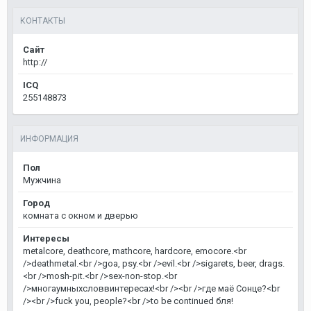
КОНТАКТЫ
Сайт
http://
ICQ
255148873
ИНФОРМАЦИЯ
Пол
Мужчина
Город
комната с окном и дверью
Интересы
metalcore, deathcore, mathcore, hardcore, emocore.<br
/>deathmetal.<br />goa, psy.<br />evil.<br />sigarets, beer, drags.
<br />mosh-pit.<br />sex-non-stop.<br
/>многаумныхсловвинтересах!<br /><br />где маё Сонце?<br
/><br />fuck you, people?<br />to be continued бля!