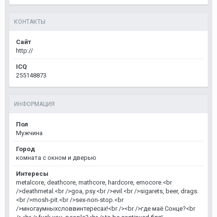
КОНТАКТЫ
Сайт
http://
ICQ
255148873
ИНФОРМАЦИЯ
Пол
Мужчина
Город
комната с окном и дверью
Интересы
metalcore, deathcore, mathcore, hardcore, emocore.<br
/>deathmetal.<br />goa, psy.<br />evil.<br />sigarets, beer, drags.
<br />mosh-pit.<br />sex-non-stop.<br
/>многаумныхсловвинтересах!<br /><br />где маё Сонце?<br