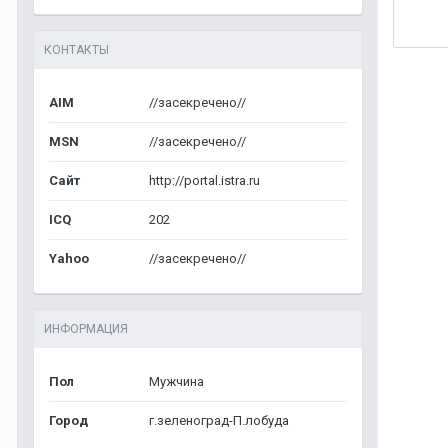
КОНТАКТЫ
AIM
//засекречено//
MSN
//засекречено//
Сайт
http://portal.istra.ru
ICQ
202
Yahoo
//засекречено//
ИНФОРМАЦИЯ
Пол
Мужчина
Город
г.зеленоград-П.лобуда