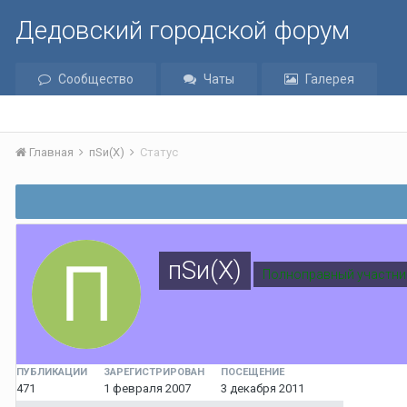
Дедовский городской форум
Сообщество
Чаты
Галерея
Главная
пSи(Х)
Статус
пSи(Х)
Полноправный участни
ПУБЛИКАЦИИ
ЗАРЕГИСТРИРОВАН
ПОСЕЩЕНИЕ
471
1 февраля 2007
3 декабря 2011