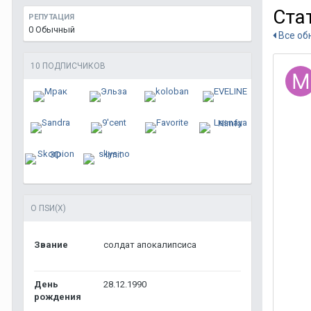
Ста
РЕПУТАЦИЯ
0
Обычный
Все об
10 ПОДПИСЧИКОВ
О ПSИ(Х)
Звание
солдат апокалипсиса
День
28.12.1990
рождения