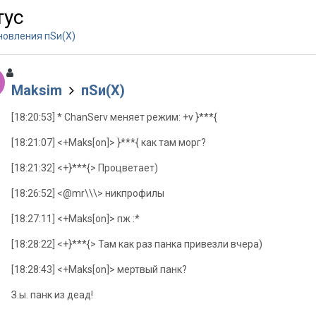
тус
новления пSи(Х)
Maksim
пSи(Х)
[18:20:53] * ChanServ меняет режим: +v }***{
[18:21:07] <+Maks[on]> }***{ как там морг?
[18:21:32] <+}***{> Процветает)
[18:26:52] <@mr\\\> никпрофилы
[18:27:11] <+Maks[on]> пж :*
[18:28:22] <+}***{> Там как раз панка привезли вчера)
[18:28:43] <+Maks[on]> мертвый панк?
З.ы. панк из деад!