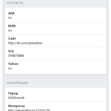
КОНТАКТЫ
AIM
no
MSN
no
Сайт
http://vk.com/aneveline
ICQ
394875868
Yahoo
no
ИНФОРМАЦИЯ
Город
DEADowsk
Интересы
http://vkontakte.ru/11516174