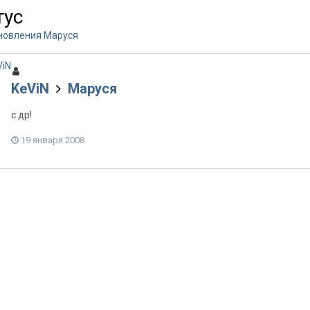
тус
новления Маруся
KeViN
Маруся
с др!
19 января 2008