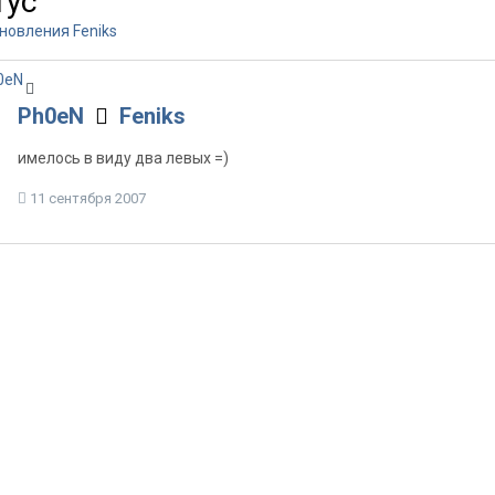
тус
новления Feniks
Ph0eN
Feniks
имелось в виду два левых =)
11 сентября 2007