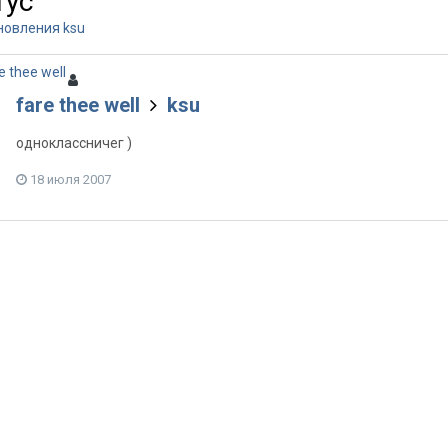
тус
новления ksu
fare thee well
ksu
одноклассничег )
18 июля 2007