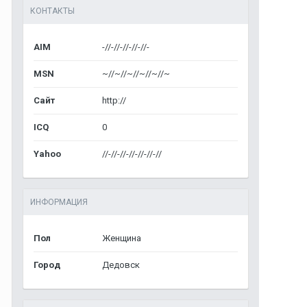
КОНТАКТЫ
AIM
-//-//-//-//-//-
MSN
~//~//~//~//~//~
Сайт
http://
ICQ
0
Yahoo
//-//-//-//-//-//-//
ИНФОРМАЦИЯ
Пол
Женщина
Город
Дедовск