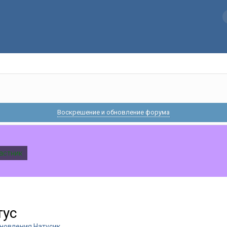
Воскрешение и обновление форума
астник
тус
новления Натусик..