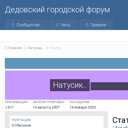
Дедовский городской форум
Сообщество
Чаты
Галерея
Главная
Натусик..
Статус
Натусик..
Полноправный уч
ПУБЛИКАЦИИ
ЗАРЕГИСТРИРОВАН
ПОСЕЩЕНИЕ
1 611
14 августа 2007
14 января 2020
Ста
РЕПУТАЦИЯ
0
Обычный
Все об