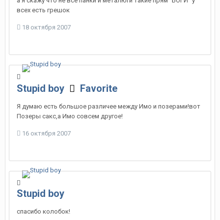
а я скажу что не все панки и металюги такие прям "БОГИ" у
всех есть грешок
18 октября 2007
Stupid boy
Favorite
Я думаю есть большое различее между Имо и позерами!вот
Позеры сакс,а Имо совсем другое!
16 октября 2007
Stupid boy
спасибо колобок!