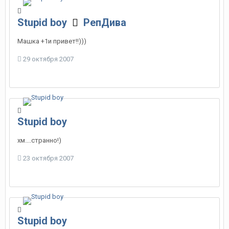
Stupid boy
РепДива
Машка +1и привет!!)))
29 октября 2007
Stupid boy
хм....странно!)
23 октября 2007
Stupid boy