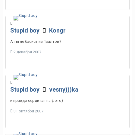
Stupid boy
Kongr
А ты не басист из Гвалтов?
2 декабря 2007
Stupid boy
vesny)))ka
и правдо сердитая на фото)
31 октября 2007