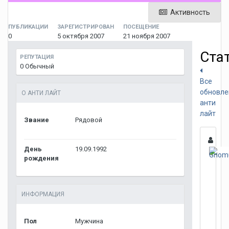
Активность
ПУБЛИКАЦИИ
ЗАРЕГИСТРИРОВАН
ПОСЕЩЕНИЕ
0
5 октября 2007
21 ноября 2007
Ста
РЕПУТАЦИЯ
0
Обычный
Все
обновле
О АНТИ ЛАЙТ
анти
лайт
Звание
Рядовой
День
19.09.1992
рождения
ИНФОРМАЦИЯ
Пол
Мужчина