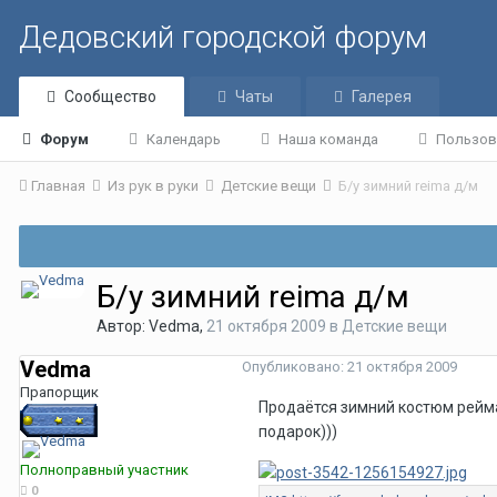
Дедовский городской форум
Сообщество
Чаты
Галерея
Форум
Календарь
Наша команда
Пользов
Главная
Из рук в руки
Детские вещи
Б/у зимний reima д/м
Б/у зимний reima д/м
Автор:
Vedma
,
21 октября 2009
в
Детские вещи
Vedma
Опубликовано:
21 октября 2009
Прапорщик
Продаётся зимний костюм рейма
подарок)))
Полноправный участник
0