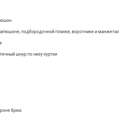
пюшон
капюшоне, подбородочной планке, воротнике и манжетах
х
ичный шнур по низу куртки
ороне брюк