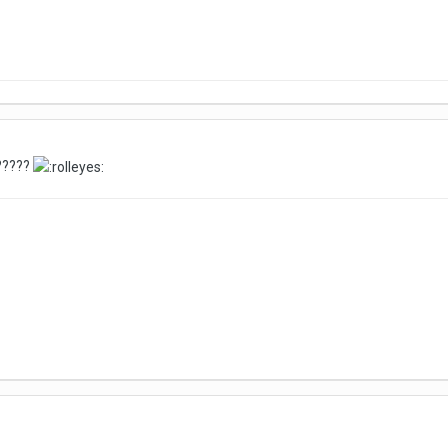
?????