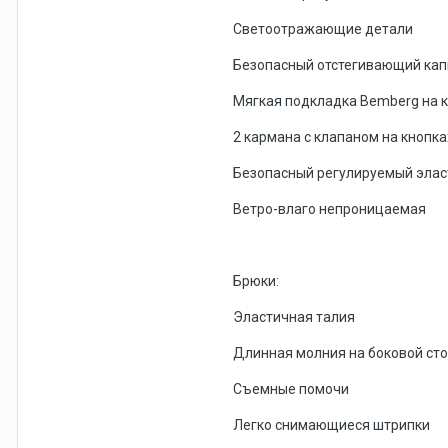
Светоотражающие детали
Безопасный отстегивающий ка
Мягкая подкладка Bemberg на 
2 кармана с клапаном на кнопка
Безопасный регулируемый эласт
Ветро-влаго непроницаемая
Брюки:
Эластичная талия
Длинная молния на боковой ст
Съемные помочи
Легко снимающиеся штрипки