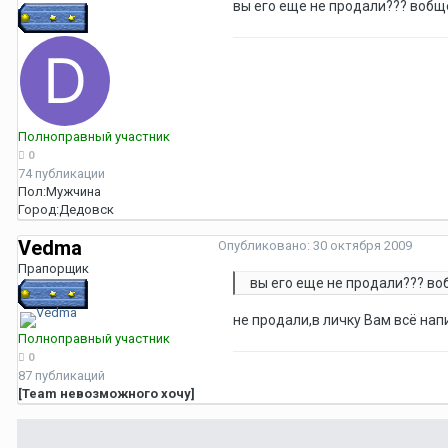
вы его еще не продали??? воб
Полноправный участник
0
74 публикации
Пол:
Мужчина
Город:
Дедовск
Vedma
Опубликовано:
30 октября 2009
Прапорщик
вы его еще не продали??? в
не продали,в личку Вам всё нап
Полноправный участник
0
87 публикаций
[Team невозможного хочу]