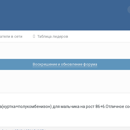
атели в сети
Таблица лидеров
Воскрешение и обновление форума
(куртка+полукомбенизон) для мальчика на рост 86+6.Отличное сос