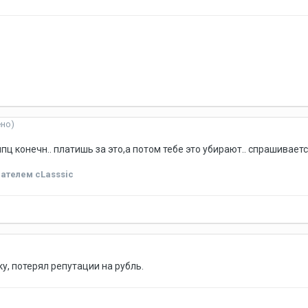
ено)
ппц конечн.. платишь за это,а потом тебе это убирают.. спрашивает
ателем cLasssic
у, потерял репутации на рубль.