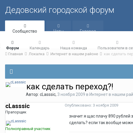
Дедовский городской форум
Сообщество
Чаты
Галерея
Форум
Календарь
Наша команда
Пользователи в се
Главная
Локалка
Интернет в нашем районе
как сделать пе
как сделать переход?!
Автор:
cLasssic
,
3 ноября 2009
в
Интернет в нашем ра
cLasssic
Опубликовано:
3 ноября 2009
Прапорщик
значит я щас плачу 890 рублей з
сделать? если так вообще можно
Полноправный участник