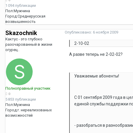
0
1 094 публикации
Пол:
Мужчина
Город:
Среднерусская
возвышенность
Skazochnik
Опубликовано:
6 ноября 2009
Кактус - это глубоко
2-10-02
разочарованный в жизни
огурец..
А разве теперь не 2-02-02?
Уважаемые абоненты!
Полноправный участник
0
C 01 сентября 2009 года в 
5 853 публикации
единой службы поддержки по
Пол:
Мужчина
Город:
г. нереализованых
возможностей
- разобраться в разнообрази