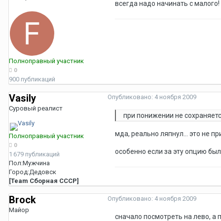
всегда надо начинать с малого!
Полноправный участник
0
900 публикаций
Vasily
Опубликовано:
4 ноября 2009
Суровый реалист
при понижении не сохраняетс
мда, реально ляпнул... это не пр
Полноправный участник
0
особенно если за эту опцию был
1 679 публикаций
Пол:
Мужчина
Город:
Дедовск
[Team Сборная СССР]
Brock
Опубликовано:
4 ноября 2009
Майор
сначало посмотреть на лево, а 