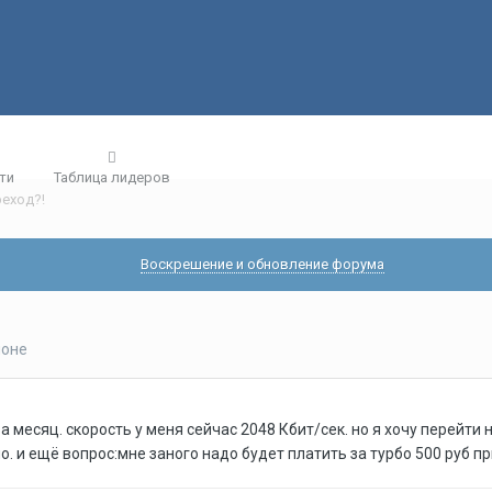
ти
Таблица лидеров
реход?!
Воскрешение и обновление форума
йоне
а месяц. скорость у меня сейчас 2048 Кбит/сек. но я хочу перейти н
. и ещё вопрос:мне заного надо будет платить за турбо 500 руб п