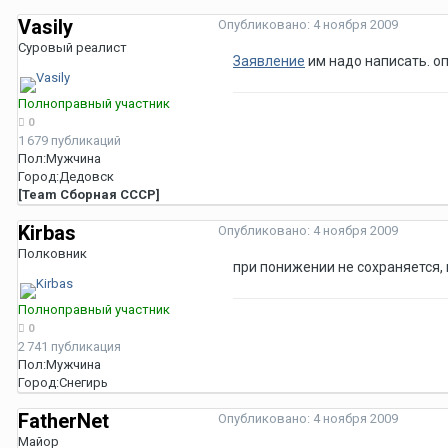
Vasily
Опубликовано:
4 ноября 2009
Суровый реалист
Заявление
им надо написать. о
Полноправный участник
0
1 679 публикаций
Пол:
Мужчина
Город:
Дедовск
[Team Сборная СССР]
Kirbas
Опубликовано:
4 ноября 2009
Полковник
при понижении не сохраняется,
Полноправный участник
0
2 741 публикация
Пол:
Мужчина
Город:
Снегирь
FatherNet
Опубликовано:
4 ноября 2009
Майор