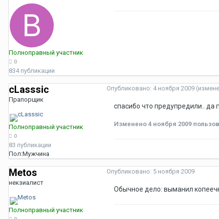
Полноправный участник
0
834 публикации
cLasssic
Опубликовано:
4 ноября 2009
(измен
Прапорщик
спасибо что предупредили.. да 
Изменено
4 ноября 2009
пользов
Полноправный участник
0
83 публикации
Пол:
Мужчина
Metos
Опубликовано:
5 ноября 2009
некзиалист
Обычное дело: выманил копеечк
Полноправный участник