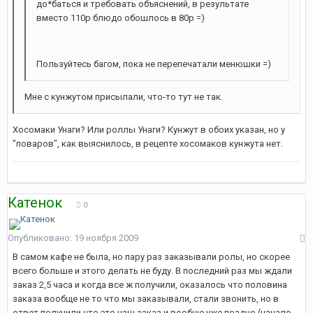
до*баться и требовать объяснений, в результате
вместо 110р блюдо обошлось в 80р =)
Пользуйтесь багом, пока не перепечатали менюшки =)
Мне с кунжутом присылали, что-то тут не так.
Хосомаки Унаги? Или роллы Унаги? Кунжут в обоих указан, но у
"поваров", как выяснилось, в рецепте хосомаков кунжута нет.
Катенок
0
Опубликовано:
19 ноября 2009
В самом кафе не была, но пару раз заказывали ролы, но скорее
всего больше и этого делать не буду. В последний раз мы ждали
заказ 2,5 часа и когда все ж получили, оказалось что половина
заказа вообще не то что мы заказывали, стали звонить, но в
ответ получили что это наш заказ и вообще уже поздно (начало