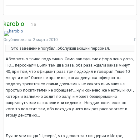
karobio
0
Опубликовано:
2 марта 2010
Это заведение погубил..обслуживающий персонал.
Абсолютно точно подмечано. Само заведенеие оформлено уюто,
НО... персонал!!! Были там два раза, оба раза ждали заказ минут
40, при том, что официант раза три подходил и говорил :"еще 10
минут и все." Очень не нравится, когда девушка-официантка
подолгу трепится со свими друзьями и не какого внимания на
простых поситителей не обращает... ну и конечно же местный КОТ,
который вальяжно ходит по залу, и может безцеремонно
запрыгнуть вам на колени или сиденье... Не удивлюсь, если он
кого то пометит там, ибо походка у него как раз распологает к
этому действию...
Лучше чем пицца "Цезерь", что делается в пиццерии в Истре,