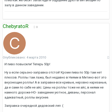
плиа как же бесит запах еды и ощущение духоты витающий по
залу в данном заведении.
ChebyratoR
0
Опубликовано:
4 марта 2010
И пиво повысили! Теперь 50р!
Ну а если серьзно-заправка отстой! Кроме пива по 50р там нет
плюсов. Роллы там лажа, был недавно в Ниями в Митино-вот это
вкуснющие роллы! А в заправке-все кривые, неровно нарезаные,
да и сами по сабе не айс. Цены на роллы тоже не айс, в ниями не
намного дороже-НО- заведение уютное, диваны, персонал
адекватный, роллы вкуснее.
Заправка-очередной дедовский ляп :(