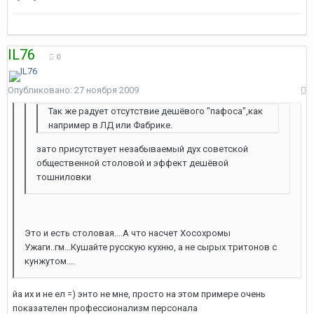
IL76
0
Опубликовано:
27 ноября 2009
Так же радует отсутствие дешёвого "пафоса",как
например в ЛД или Фабрике.
зато присутствует незабываемый дух советской
общественной столовой и эффект дешёвой
тошниловки
Это и есть столовая....А что насчет Хосохромы
Ужаги..гм...Кушайте русскую кухню, а не сырых тритонов с
кунжутом....
йа их и не ел =) энто не мне, просто на этом примере очень
показателен профессионализм персонала