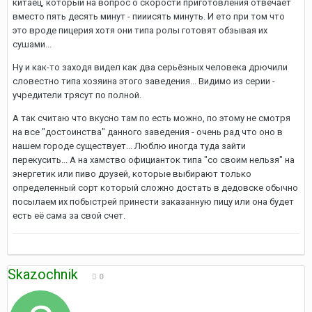
китаец, который на вопрос о скорости приготовления отвечает
вместо пять десять минут - пииисять минуть. И ето при том что
это вроде пицерия хотя они типа ролы готовят обзывая их
сушами...
Ну и как-то заходя видел как два серьёзных человека дрючили
словестно типа хозяина этого заведения... Видимо из серии -
учредители трясут по полной.
А так считаю что вкусно там по есть можно, по этому не смотря
на все "достоинства" данного заведения - очень рад что оно в
нашем городе существует... Люблю иногда туда зайти
перекусить... А на хамство официанток типа "со своим нельзя" на
энергетик или пиво друзей, которые выбирают только
определенный сорт который сложно достать в дедовске обычно
посылаем их побыстрей принести заказанную пицу или она будет
есть её сама за свой счет.
Skazochnik
0