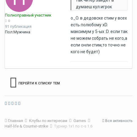
так читер заидет а
думаеш кул игрок
Полноправный участник
o_O. в дедовске стим у всех
0
есть полюбому xD.
91 публикация
максимум у 5-ых :D. если так
Пол:
Мужчина
не можем собрать не кого,а
если онли стим,то точно не
кого не будет)
ПЕРЕЙТИ К СПИСКУ ТЕМ
Главная
Клубы по интересам
Games
Вся активность
Half-life & Counter-strike
Турнир 1х1 по c-s 1.6