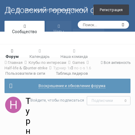
Дедовский городской форум
Регистрация
Уже зарегистрированы? Войти
Сообщество
Чаты
Галерея
Форум
Календарь
Наша команда
Главная
Клубы по интересам
Games
Вся активность
Half-life & Counter-strike
Турнир 1х1 по c-s 1.6
Пользователи в сети
Таблица лидеров
Воскрешение и обновление форума
Т
Войдите, чтобы подписаться
Подписчики
0
у
р
н