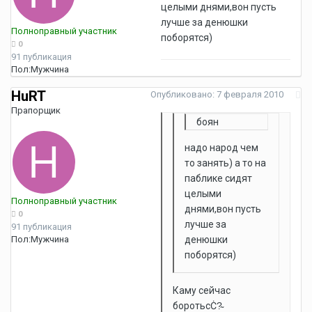
целыми днями,вон пусть
лучше за денюшки
Полноправный участник
поборятся)
0
91 публикация
Пол:
Мужчина
HuRT
Опубликовано:
7 февраля 2010
Прапорщик
боян
надо народ чем
то занять) а то на
паблике сидят
целыми
Полноправный участник
днями,вон пусть
0
лучше за
91 публикация
Пол:
Мужчина
денюшки
поборятся)
Каму сейчас
боротьсĊ?̴