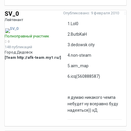
SV_0
Опубликовано:
9 февраля 2010
Лейтенант
1.Lol0
2.ButbKaH
Полноправный участник
0
3.dedowsk city
148 публикаций
Город:
Дедовск
4.non-steam
[Team http://afk-team.my1.ru/]
5.aim_map
6.icq(560888587)
я думаю никакого чемпа
небудет ну всеравно буду
надеяться)) хД