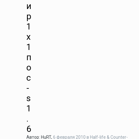
и
р
1
х
1
п
о
c
-
s
1
.
6
Автор:
HuRT
,
6 февраля 2010
в
Half-life & Counter-