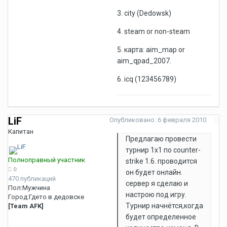
3. city (Dedowsk)
4. steam or non-steam
5. карта: aim_map or
aim_qpad_2007.
6. icq (123456789)
LiF
Опубликовано:
6 февраля 2010
Капитан
Предлагаю провести
турнир 1х1 по counter-
Полноправный участник
strike 1.6. проводится
0
он будет онлайн.
470 публикаций
сервер я сделаю и
Пол:
Мужчина
настрою под игру.
Город:
Гдето в дедовске
Турнир начнётся,когда
[Team AFK]
будет определенное