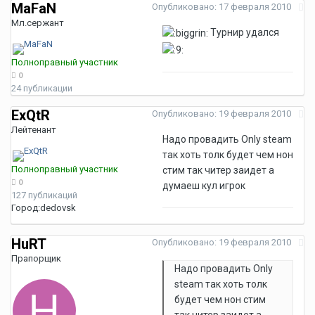
MaFaN
Опубликовано:
17 февраля 2010
Мл.сержант
Турнир удался
Полноправный участник
0
24 публикации
ExQtR
Опубликовано:
19 февраля 2010
Лейтенант
Надо провадить Only steam
так хоть толк будет чем нон
Полноправный участник
стим так читер заидет а
0
думаеш кул игрок
127 публикаций
Город:
dedovsk
HuRT
Опубликовано:
19 февраля 2010
Прапорщик
Надо провадить Only
steam так хоть толк
будет чем нон стим