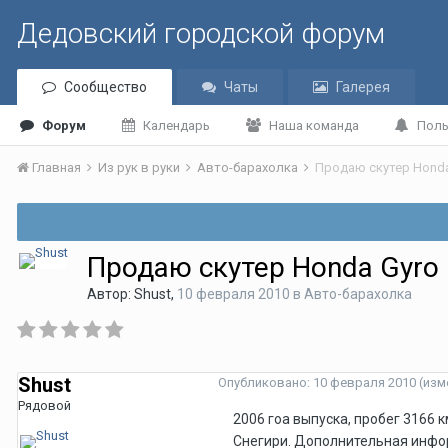
Дедовский городской форум
Сообщество
Чаты
Галерея
Форум
Календарь
Наша команда
Поль
Главная
Из рук в руки
Авто-барахолка
Продаю скутер Honda
Продаю скутер Honda Gyro
Автор:
Shust
,
10 февраля 2010
в
Авто-барахолка
Shust
Опубликовано:
10 февраля 2010
(изм
Рядовой
2006 гоа выпуска, пробег 3166 к
Снегири. Дополнительная информ