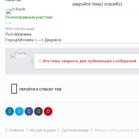
закройте тему) спасибо)
Полноправный участник
0
406 публикаций
Пол:
Мужчина
Город:
Москва <----> Дедовск
Эта тема закрыта для публикации сообщений.
ПЕРЕЙТИ К СПИСКУ ТЕМ
Главная
Из рук в руки
Детские вещи
Мишка плюшевый в о