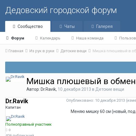
Дедовский городской форум
Сообщество
Чаты
Галерея
Форум
Календарь
Наша команда
Пользов
Главная
Из рук в руки
Детские вещи
Мишка плюшевый в о
Мишка плюшевый в обмен
Автор:
Dr.Ravik
,
10 декабря 2013
в
Детские вещи
Dr.Ravik
Опубликовано:
10 декабря 2013
(изм
Капитан
Меняю мишку 60 см (новый, пода
Полноправный участник
0
406 публикаций