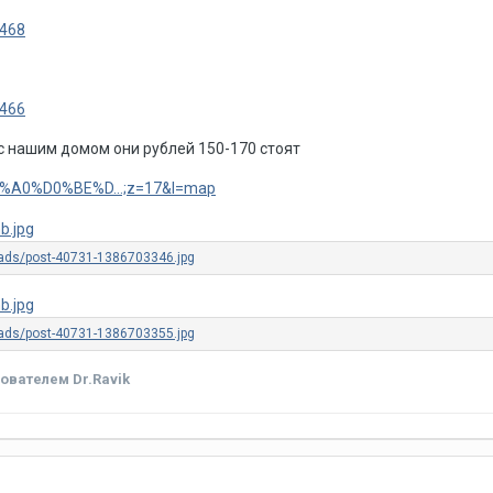
1468
1466
с нашим домом они рублей 150-170 стоят
D0%A0%D0%BE%D...;z=17&l=map
ователем Dr.Ravik