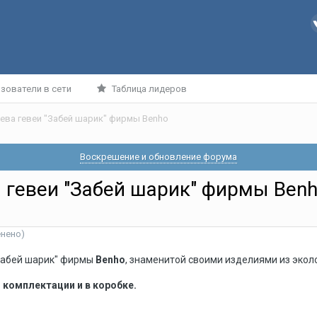
зователи в сети
Таблица лидеров
рева гевеи "Забей шарик" фирмы Benho
Воскрешение и обновление форума
а гевеи "Забей шарик" фирмы Ben
енено)
"Забей шарик" фирмы
Benho
, знаменитой своими изделиями из экол
 комплектации и в коробке.