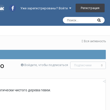
Регистрация
Уже зарегистрированы? Войти
Вся активность
ho
Войдите, чтобы подписаться
Подписчики
0
огически чистого дерева гевеи.