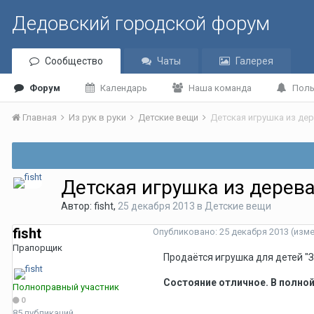
Дедовский городской форум
Сообщество
Чаты
Галерея
Форум
Календарь
Наша команда
Поль
Главная
Из рук в руки
Детские вещи
Детская игрушка из де
Детская игрушка из дерев
Автор:
fisht
,
25 декабря 2013
в
Детские вещи
fisht
Опубликовано:
25 декабря 2013
(изм
Прапорщик
Продаётся игрушка для детей 
Состояние отличное. В полной
Полноправный участник
0
85 публикаций