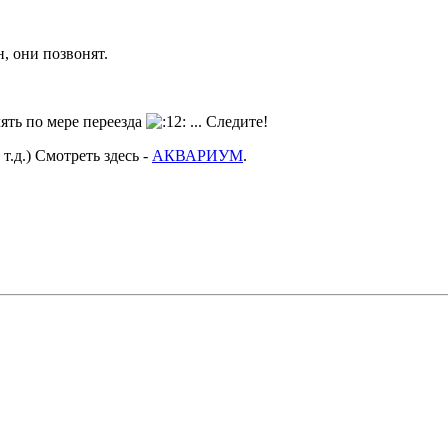
, они позвонят.
лять по мере переезда
... Следите!
 т.д.) Смотреть здесь -
АКВАРИУМ
.