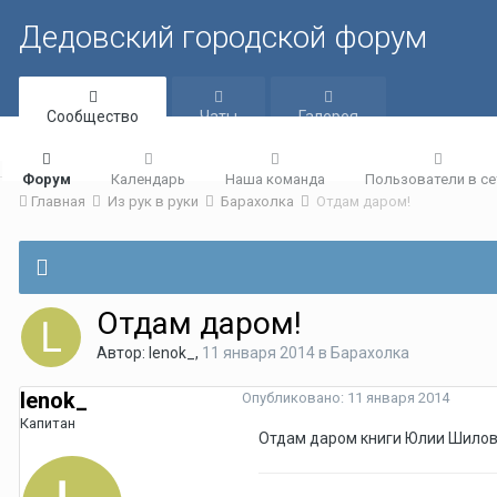
Дедовский городской форум
Сообщество
Чаты
Галерея
Форум
Календарь
Наша команда
Пользователи в се
Главная
Из рук в руки
Барахолка
Отдам даром!
Отдам даром!
Автор:
lenok_
,
11 января 2014
в
Барахолка
lenok_
Опубликовано:
11 января 2014
Капитан
Отдам даром книги Юлии Шилов