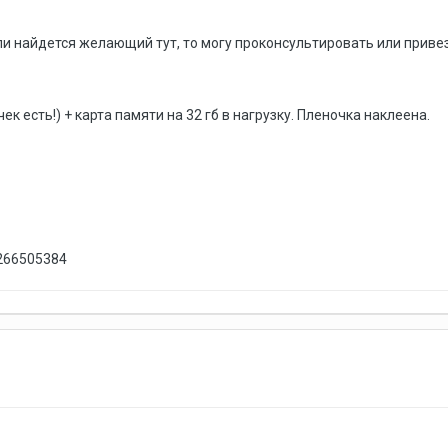
ли найдется желающий тут, то могу проконсультировать или привез
ек есть!) + карта памяти на 32 гб в нагрузку. Пленочка наклеена.
9266505384