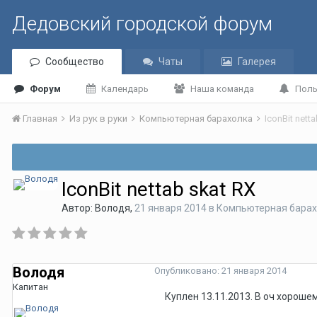
Дедовский городской форум
Сообщество
Чаты
Галерея
Форум
Календарь
Наша команда
Поль
Главная
Из рук в руки
Компьютерная барахолка
IconBit nett
IconBit nettab skat RX
Автор:
Володя
,
21 января 2014
в
Компьютерная барах
Володя
Опубликовано:
21 января 2014
Капитан
Куплен 13.11.2013. В оч хороше