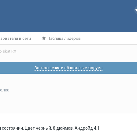
зователи в сети
Таблица лидеров
ab skat RX
Воскрешение и обновление форума
олка
м состоянии. Цвет чёрный. 8 дюймов. Андройд 4.1