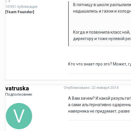
0
В пятницу в школе распылили
10 951 публикация
надышались и газом и холодным
[Team Founder]
Когда я позвонила класс ной,
директору и тоже нулевой ре
Кто что знает про это? Может, 
vatruska
Опубликовано:
22 января 2014
Подполковник
А Вам зачем? И какой результ
а сами альтернативно одаренные
наверняка не придумает, разве 