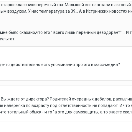
 старшеклассники перечный газ. Малышей всех загнали в актовый з
 воздухом. У нас температура за 39... А в Истринских новостях ни 
 мне было сказано,что это " всего лишь перечный дезодорант"....
зультат.
где-то действительно есть упоминания про это в масс-медиа?
ат Вы ждете от директора? Родителей очередных дебилов, распыл
 наверняка по возрасту под ответственность не попадают. И что 
что тотальный обыск - и то "а это для самозащиты, а то знаете ск