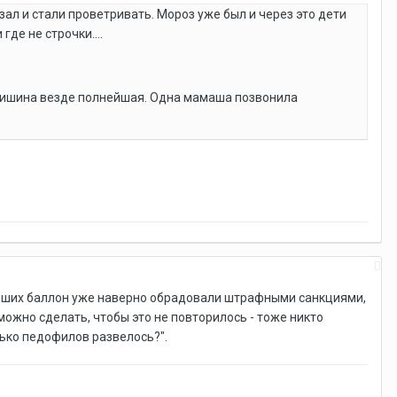
ал и стали проветривать. Мороз уже был и через это дети
где не строчки....
 И тишина везде полнейшая. Одна мамаша позвонила
ивших баллон уже наверно обрадовали штрафными санкциями,
можно сделать, чтобы это не повторилось - тоже никто
олько педофилов развелось?".