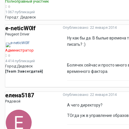
Полноправный участник
0
1 067 публикаций
Город:
г. Дедовск
e-neticW0lf
Опубликовано:
22 января 2014
Peugeot Driver
Ну как бы да. В былые времена 
писать? :)
Администратор
0
4 414 публикаций
Болячек сейчас и просто много 
Город:
Дедовск
[Team Завсегдатай]
временного фактора.
елена5187
Опубликовано:
22 января 2014
Рядовой
А чего директору?
ТОгда уж в управление образова