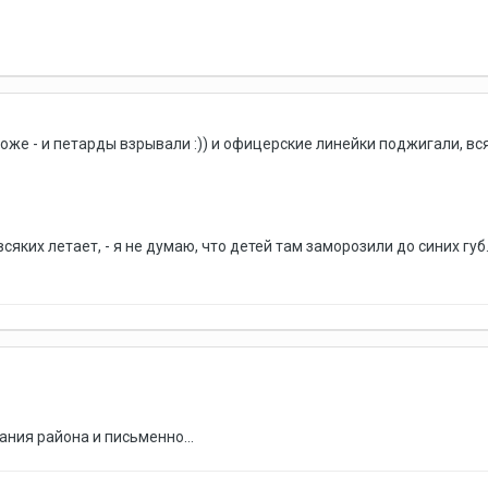
тоже - и петарды взрывали :)) и офицерские линейки поджигали, вс
всяких летает, - я не думаю, что детей там заморозили до синих гу
ния района и письменно...