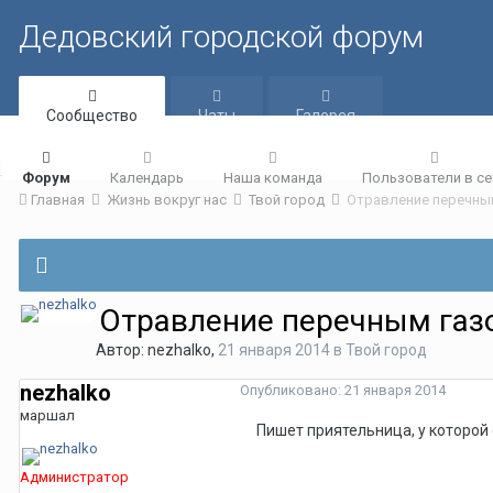
Дедовский городской форум
Сообщество
Чаты
Галерея
Форум
Календарь
Наша команда
Пользователи в се
Главная
Жизнь вокруг нас
Твой город
Отравление перечным
Отравление перечным газ
Автор:
nezhalko
,
21 января 2014
в
Твой город
nezhalko
Опубликовано:
21 января 2014
маршал
Пишет приятельница, у которой 
Администратор