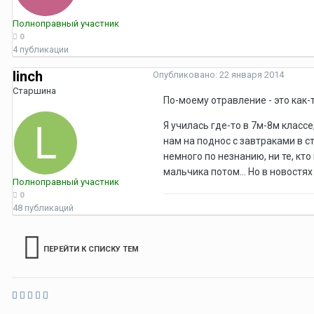
Полноправный участник
0
4 публикации
linch
Опубликовано:
22 января 2014
Старшина
По-моему отравление - это как-
Я училась где-то в 7м-8м класс
нам на поднос с завтраками в с
немного по незнанию, ни те, кт
мальчика потом... Но в новостя
Полноправный участник
0
48 публикаций
ПЕРЕЙТИ К СПИСКУ ТЕМ