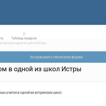
ти
Таблица лидеров
 газом в одной из школ Истры
Воскрешение и обновление форума
ом в одной из школ Истры
сын учится в одной из истринских школ: