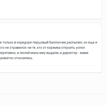
 не только в коридоре перцовый баллончик распылил, он еще и
о не отравился: ни те, кто от коржика откусить успел
оперативно, и люлей мальчику выдали, и директор - маме
адекватно относились.