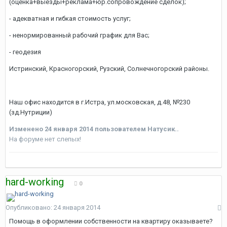
(оценка+выезды+реклама+юр.сопровождение сделок);
- адекватная и гибкая стоимость услуг;
- ненормированный рабочий график для Вас;
- геодезия
Истринский, Красногорский, Рузский, Солнечногорский районы.
Наш офис находится в г.Истра, ул.московская, д.48, №230
(зд.Нутриции)
Изменено
24 января 2014
пользователем Натусик..
На форуме нет слепых!
hard-working
0
Опубликовано:
24 января 2014
Помощь в оформлении собственности на квартиру оказываете?