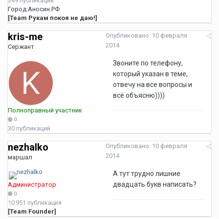
349 публикаций
Город:
Аносин.РФ
[Team Рукам покоя не даю!]
kris-me
Опубликовано:
10 февраля
2014
Сержант
Звоните по телефону,
который указан в теме,
отвечу на все вопросы и
всё объясню))))
Полноправный участник
0
30 публикаций
nezhalko
Опубликовано:
10 февраля
2014
маршал
А тут трудно лишние
двадцать букв написать?
Администратор
0
10 951 публикация
[Team Founder]