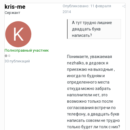
kris-me
Опубликовано:
11 февраля
2014
Сержант
А тут трудно лишние
двадцать букв
написать?
Полноправный участник
0
Понимаете, уважаемая
30 публикаций
nezhalko, в дедовск я
приезжаю на выходные ,
иногда по будням и
определенного места
откуда можно забрать
наполнители нет, это
возможно только после
согласования встречи по
телефону, а двадцать букв
написать совсем не трудно
только будет ли толк с них?