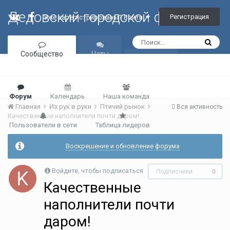
Дедовский городской форум
Регистрация
Уже зарегистрированы? Войти
Сообщество
Чаты
Галерея
Форум
Календарь
Наша команда
Главная
Из рук в руки
Птичий рынок
Вся активность
Качественные наполнители почти даром!
Пользователи в сети
Таблица лидеров
Воскрешение и обновление форума
Войдите, чтобы подписаться
Подписчики
0
Качественные
наполнители почти
даром!