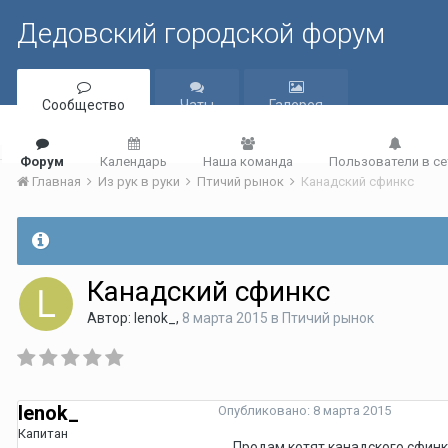
Дедовский городской форум
Сообщество
Чаты
Галерея
Форум
Календарь
Наша команда
Пользователи в се
Главная
Из рук в руки
Птичий рынок
Канадский сфинкс
Канадский сфинкс
Автор:
lenok_
,
8 марта 2015
в
Птичий рынок
lenok_
Опубликовано:
8 марта 2015
Капитан
Продам котят канадского сфинк