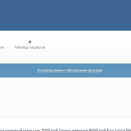
ти
Таблица лидеров
Воскрешение и обновление форума
са,розовый-мальчик 7000 руб,синяя-девочка 8500 руб.Без торга.М