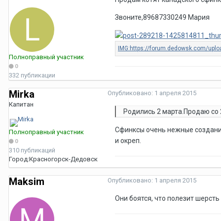
Звоните,89687330249 Мария
Полноправный участник
0
332 публикации
Mirka
Опубликовано:
1 апреля 2015
Капитан
Родились 2 марта.Продаю со 
Сфинксы очень нежные создания
Полноправный участник
и окреп.
0
310 публикаций
Город:
Красногорск-Дедовск
Maksim
Опубликовано:
1 апреля 2015
Они боятся, что полезит шерсть