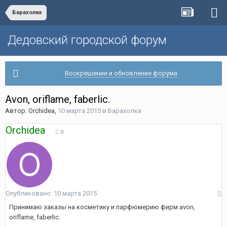
Барахолка
Дедовский городской форум
Воскрешение и обновление форума
Avon, oriflame, faberlic.
Автор:
Orchidea
,
10 марта 2015
в
Барахолка
Orchidea
0
Опубликовано:
10 марта 2015
Принимаю заказы на косметику и парфюмерию фирм avon,
oriflame, faberlic.