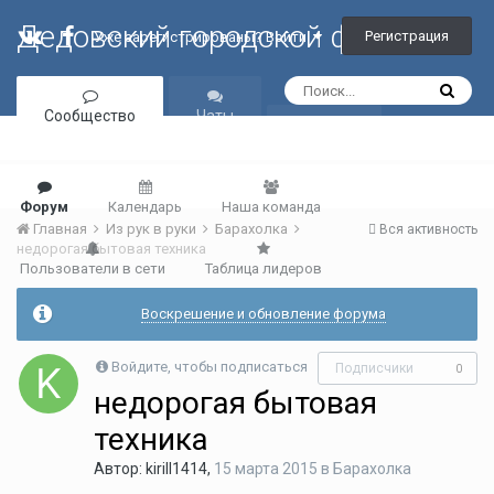
Дедовский городской форум
Регистрация
Уже зарегистрированы? Войти
Сообщество
Чаты
Галерея
Форум
Календарь
Наша команда
Главная
Из рук в руки
Барахолка
Вся активность
недорогая бытовая техника
Пользователи в сети
Таблица лидеров
Воскрешение и обновление форума
Войдите, чтобы подписаться
Подписчики
0
недорогая бытовая
техника
Автор:
kirill1414
,
15 марта 2015
в
Барахолка