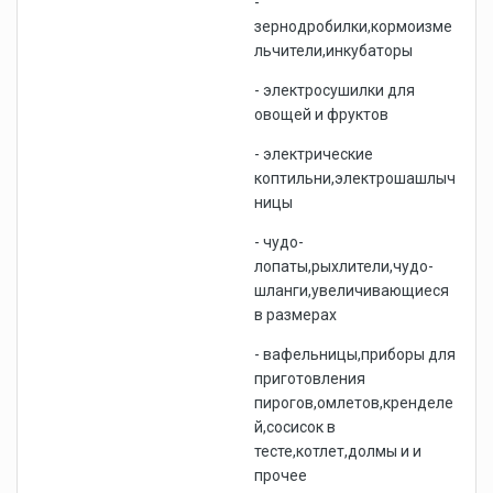
-
зернодробилки,кормоизме
льчители,инкубаторы
- электросушилки для
овощей и фруктов
- электрические
коптильни,электрошашлыч
ницы
- чудо-
лопаты,рыхлители,чудо-
шланги,увеличивающиеся
в размерах
- вафельницы,приборы для
приготовления
пирогов,омлетов,кренделе
й,сосисок в
тесте,котлет,долмы и и
прочее