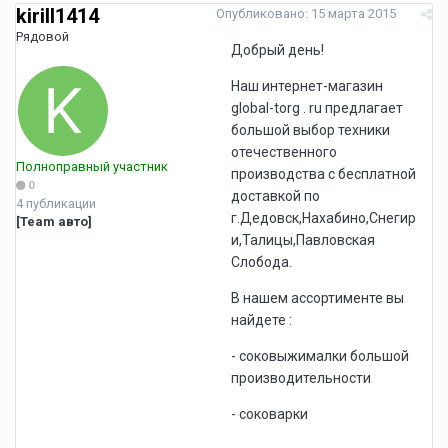
kirill1414
Опубликовано:
15 марта 2015
Рядовой
Добрый день!
Наш интернет-магазин
global-torg . ru предлагает
большой выбор техники
отечественного
Полноправный участник
производства с бесплатной
0
доставкой по
4 публикации
г.Дедовск,Нахабино,Снегир
[Team авто]
и,Талицы,Павловская
Слобода.
В нашем ассортименте вы
найдете :
- соковыжималки большой
производительности
- соковарки