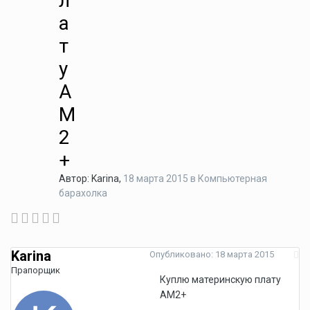
л
а
т
у
A
M
2
+
Автор:
Karina
,
18 марта 2015
в
Компьютерная
барахолка
Karina
Опубликовано:
18 марта 2015
Прапорщик
Куплю материнскую плату
AM2+