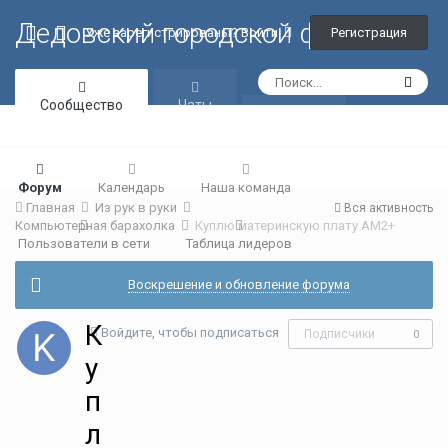
Дедовский городской форум
Регистрация
Уже зарегистрированы? Войти
Сообщество
Чаты
Галерея
Форум
Календарь
Наша команда
Главная
Из рук в руки
Вся активность
Компьютерная барахолка
Куплю материнскую плату AM2+
Пользователи в сети
Таблица лидеров
Воскрешение и обновление форума
К
Войдите, чтобы подписаться
Подписчики
0
у
п
л