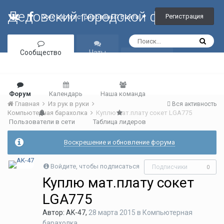
Дедовский городской форум
Регистрация
Уже зарегистрированы? Войти
Сообщество
Чаты
Галерея
Форум
Календарь
Наша команда
Главная
Из рук в руки
Вся активность
Компьютерная барахолка
Куплю мат.плату сокет LGA775
Пользователи в сети
Таблица лидеров
Воскрешение и обновление форума
Войдите, чтобы подписаться
Подписчики
0
Куплю мат.плату сокет
LGA775
Автор:
AK-47
,
28 марта 2015
в
Компьютерная
барахолка