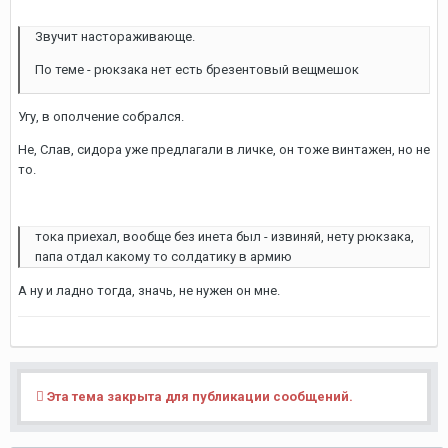
Звучит настораживающе.
По теме - рюкзака нет есть брезентовый вещмешок
Угу, в ополчение собрался.
Не, Слав, сидора уже предлагали в личке, он тоже винтажен, но не
то.
тока приехал, вообще без инета был - извиняй, нету рюкзака,
папа отдал какому то солдатику в армию
А ну и ладно тогда, значь, не нужен он мне.
Эта тема закрыта для публикации сообщений.