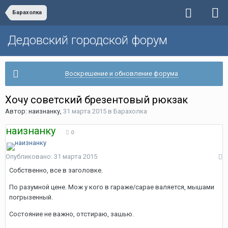
Барахолка
Дедовский городской форум
Воскрешение и обновление форума
Хочу советский брезентовый рюкзак
Автор:
наизнанку
,
31 марта 2015
в
Барахолка
наизнанку
0
Опубликовано:
31 марта 2015
Собственно, все в заголовке.
По разумной цене. Мож у кого в гараже/сарае валяется, мышами
погрызенный.
Состояние не важно, отстираю, зашью.