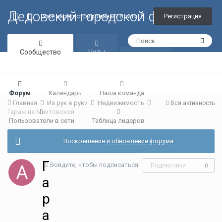
Дедовский городской форум
Регистрация
Уже зарегистрированы? Войти
Сообщество
Чаты
Галерея
Форум
Календарь
Наша команда
Главная
Из рук в руки
Недвижимость
Вся активность
Гараж на Миитовской
Пользователи в сети
Таблица лидеров
Воскрешение и обновление форума
Г
Войдите, чтобы подписаться
Подписчики
0
а
р
а