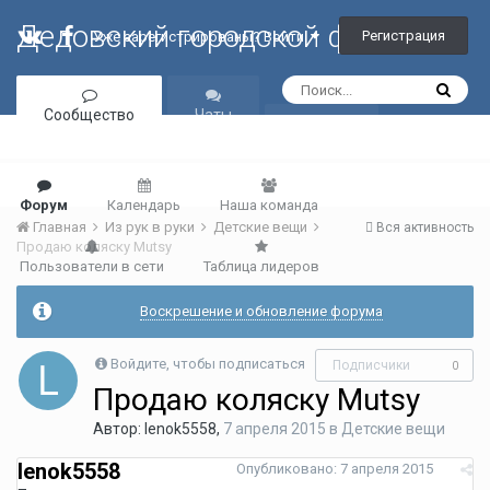
Дедовский городской форум
Регистрация
Уже зарегистрированы? Войти
Сообщество
Чаты
Галерея
Форум
Календарь
Наша команда
Главная
Из рук в руки
Детские вещи
Вся активность
Продаю коляску Mutsy
Пользователи в сети
Таблица лидеров
Воскрешение и обновление форума
Войдите, чтобы подписаться
Подписчики
0
Продаю коляску Mutsy
Автор:
lenok5558
,
7 апреля 2015
в
Детские вещи
lenok5558
Опубликовано:
7 апреля 2015