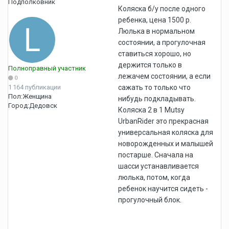
Подполковник
Коляска б/у после одного
ребенка, цена 1500 р.
Люлька в нормальном
состоянии, а прогулочная
ставиться хорошо, но
держится только в
Полноправный участник
лежачем состоянии, а если
0
1 164 публикации
сажать то только что
Пол:
Женщина
нибудь подкладывать.
Город:
Дедовск
Коляска 2 в 1 Mutsy
UrbanRider это прекрасная
универсальная коляска для
новорожденных и малышей
постарше. Сначала на
шасси устанавливается
люлька, потом, когда
ребенок научится сидеть -
прогулочный блок.