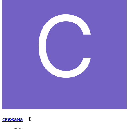
снежана
0