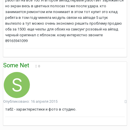
работал на все 100. И второй айпад первый работает заряжается
но экран весь в цветных полосах тоже после удара. кто
занимается ремонтом или понимает в этом тот купит это клад
ребята в том году меняла модуль связи на айпаде 5 штук
вылезло а тут можно очень экономно решить проблему продаю
оба за 1500. еще чехлы для обоих на самсунг розовый на айпад
черный оригинал с яблоком. кому интерестно звоните
89165941099
Some Net
0
Опубликовано:
16 апреля 2015
таб2 - характеристики и фото в студию.