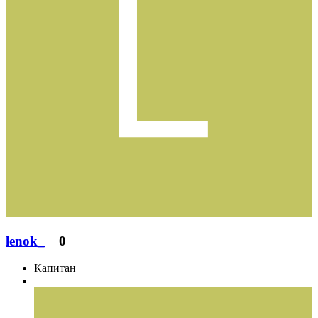
lenok_
0
Капитан