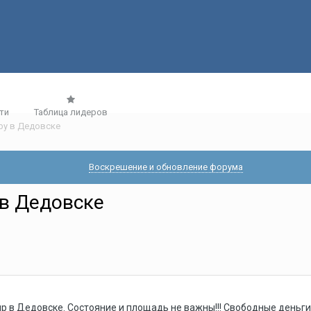
ти
Таблица лидеров
иру в Дедовске
Воскрешение и обновление форума
 в Дедовске
р в Дедовске. Состояние и площадь не важны!!! Свободные деньги