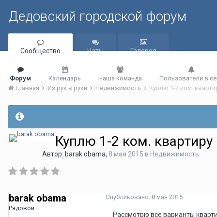
Дедовский городской форум
Сообщество
Чаты
Галерея
Форум
Календарь
Наша команда
Пользователи в се
Главная
Из рук в руки
Недвижимость
Куплю 1-2 ком. кварт
Куплю 1-2 ком. квартиру
Автор:
barak obama
,
8 мая 2015
в
Недвижимость
barak obama
Опубликовано:
8 мая 2015
Рядовой
Рассмотрю все варианты кварти