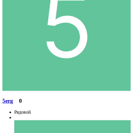
5erg
0
Рядовой