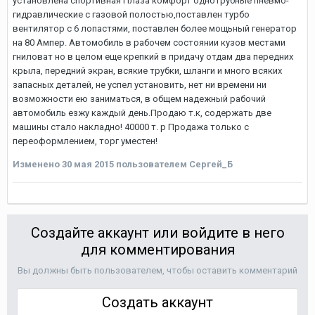
установлена спортивная Плаза комфорт однотрубные пневмо-
гидравлические с газовой полостью,поставлен турбо
вентилятор с 6 лопастями, поставлен более мощьный генератор
на 80 Ампер. Автомобиль в рабочем состоянии кузов местами
гниловат но в целом еще крепкий в придачу отдам два передних
крыла, передний экран, всякие трубки, шланги и много всяких
запасных деталей, не успел установить, нет ни времени ни
возможности ею заниматься, в общем надежный рабочий
автомобиль езжу каждый день.Продаю т.к, содержать две
машины стало накладно! 40000 т. р Продажа только с
переоформлением, торг уместен!
Изменено
30 мая 2015
пользователем Сергей_Б
Создайте аккаунт или войдите в него
для комментирования
Вы должны быть пользователем, чтобы оставить комментарий
Создать аккаунт