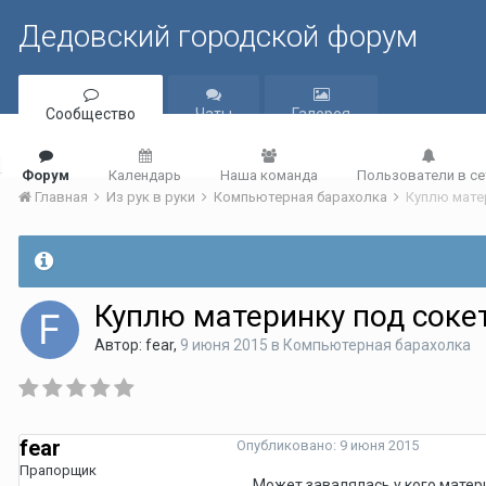
Дедовский городской форум
Сообщество
Чаты
Галерея
Форум
Календарь
Наша команда
Пользователи в се
Главная
Из рук в руки
Компьютерная барахолка
Куплю мате
Куплю материнку под соке
Автор:
fear
,
9 июня 2015
в
Компьютерная барахолка
fear
Опубликовано:
9 июня 2015
Прапорщик
Может завалялась у кого матер