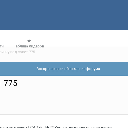
ти
Таблица лидеров
ринку под сокет 775
Воскрешение и обновление форума
т 775
инка под сокет LGA775 ddr2? Куплю,поменяю на вкусняшки.