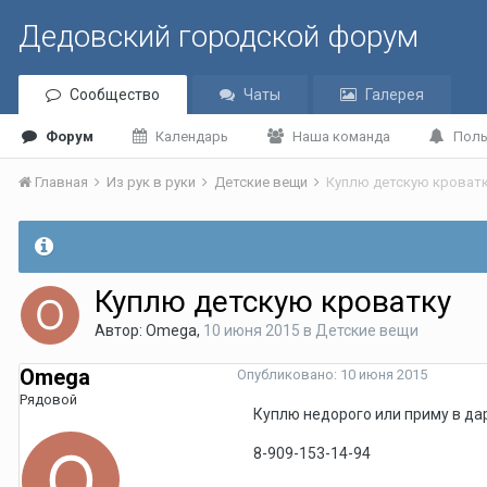
Дедовский городской форум
Сообщество
Чаты
Галерея
Форум
Календарь
Наша команда
Поль
Главная
Из рук в руки
Детские вещи
Куплю детскую кроват
Куплю детскую кроватку
Автор:
Omega
,
10 июня 2015
в
Детские вещи
Omega
Опубликовано:
10 июня 2015
Рядовой
Куплю недорого или приму в дар
8-909-153-14-94