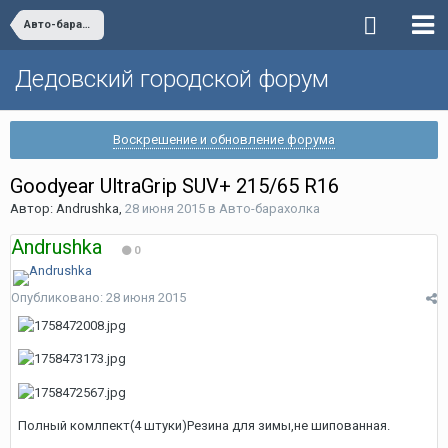
Авто-барахолка
Дедовский городской форум
Воскрешение и обновление форума
Goodyear UltraGrip SUV+ 215/65 R16
Автор:
Andrushka
,
28 июня 2015
в
Авто-барахолка
Andrushka
0
Опубликовано:
28 июня 2015
Полный комлпект(4 штуки)Резина для зимы,не шипованная.